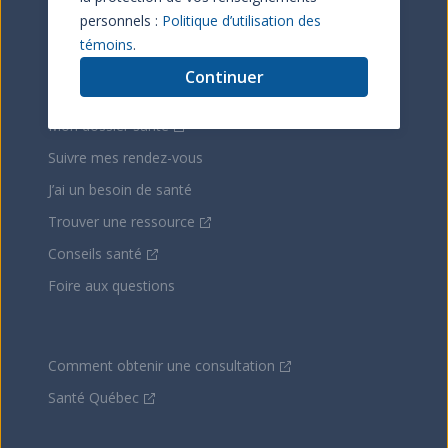
personnels :
Politique d’utilisation des
Votre Santé
témoins
.
Carnet santé
Continuer
Vaccination
Mon dossier santé
Suivre mes rendez-vous
J’ai un besoin de santé
Trouver une ressource
Conseils santé
Foire aux questions
Comment obtenir une consultation
Santé Québec