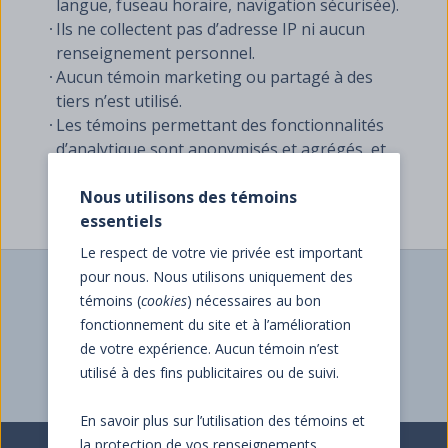
langue, fuseau horaire, navigation sécurisée).
Ils ne collectent pas d’adresse IP ni aucun
renseignement personnel.
Aucun témoin marketing ou partagé à des
tiers n’est utilisé.
Les témoins permettant des fonctionnalités
d’analytique sont anonymisés et agrégés, et
uniquement utilisés à des fins statistiques.
Nous utilisons des témoins
essentiels
Le respect de votre vie privée est important
pour nous. Nous utilisons uniquement des
Votre opinion nous aide à améliorer nos
témoins (
cookies
) nécessaires au bon
services.
fonctionnement du site et à l’amélioration
de votre expérience. Aucun témoin n’est
Donner mon avis
utilisé à des fins publicitaires ou de suivi.
En savoir plus sur l’utilisation des témoins et
la protection de vos renseignements